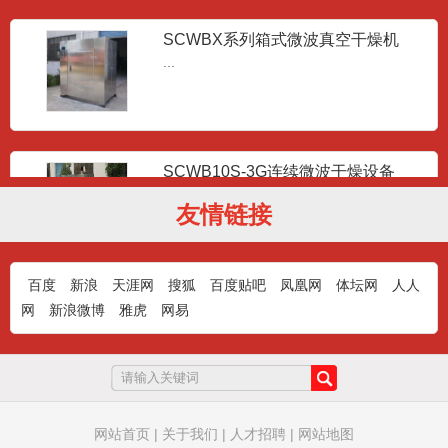
SCWBX系列箱式微波真空干燥机
...
SCWB10S-3G连续微波干燥设备
...
友情链接
百度
新浪
天涯网
搜狐
百度贴吧
凤凰网
体坛网
人人
连续微波干燥设备
网
新浪微博
雅虎
网易
...
连续微波干燥设备
网站首页
|
关于我们
|
人才招聘
|
网站地图