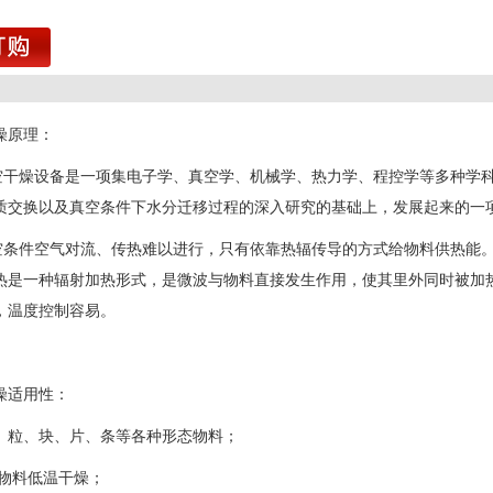
1
燥原理：
燥设备是一项集电子学、真空学、机械学、热力学、程控学等多种学科
质交换以及真空条件下水分迁移过程的深入研究的基础上，发展起来的一
件空气对流、传热难以进行，只有依靠热辐传导的方式给物料供热能。
热是一种辐射加热形式，是微波与物料直接发生作用，使其里外同时被加
，温度控制容易。
燥适用性：
、粒、块、片、条等各种形态物料；
料低温干燥；