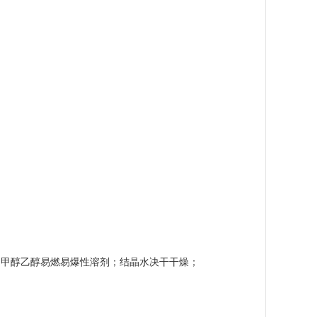
；甲醇乙醇易燃易爆性溶剂；结晶水决干干燥；