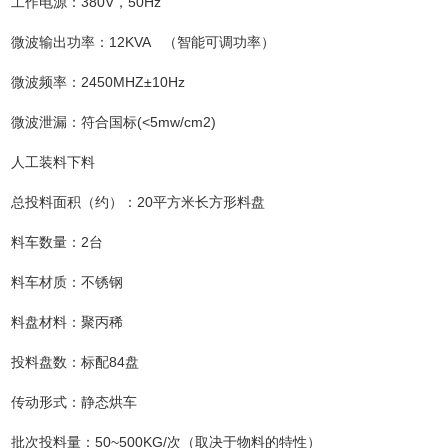
工作电源：380V，50Hz
微波输出功率：12KVA （智能可调功率）
微波频率：2450MHZ±10Hz
微波泄漏：符合国标(<5mw/cm2)
人工装料下料
总投料面积（约）：20平方米长方形料盘
料车数量：2台
料车材质：不锈钢
料盘材料：聚丙稀
投料盘数：标配84盘
传动形式：静态烘车
批次投料量：50~500KG/次（取决于物料的特性）