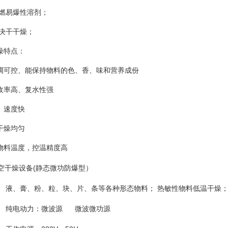
易爆性溶剂；
干干燥；
燥特点：
调可控、能保持物料的色、香、味和营养成份
收率高、复水性强
、速度快
干燥均匀
物料温度，控温精度高
干燥设备(静态微功防爆型）
液、膏、粉、粒、块、片、条等各种形态物料； 热敏性物料低温干燥
纯电动力：微波源 微波微功源