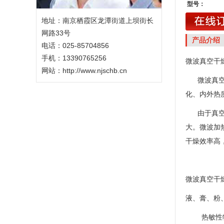
型号：
地址：南京栖霞区龙潭街道上坝街长
网路33号
产品介绍
电话：025-85704856
手机：13390765256
微波真空干
网站：
http://www.njschb.cn
微波真空干
化、内外热
由于真空条
大。微波加
干燥效率高
微波真空干
液、膏、粉
热敏性物