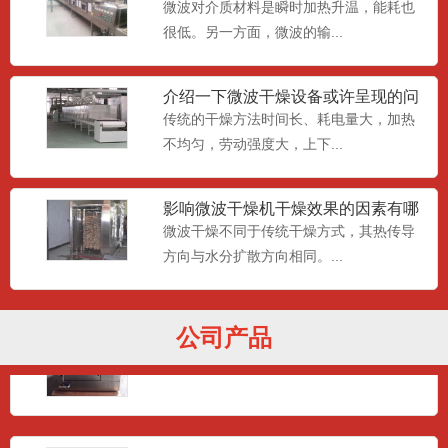
问题
微波对介质材料是瞬时加热升温，能耗也
很低。另一方面，微波的输...
SCWB12S-5Z微波真空干燥设备(静
态微功防爆型）
...
介绍一下微波干燥设备或许呈现的问
题及解决方法
传统的干燥方法时间长、耗电量大，加热
不均匀，劳动强度大，上下...
SCWB60S-5Z 微波真空干燥设备
影响微波干燥机干燥效果的因素有哪
...
些?
微波干燥不同于传统干燥方式，其热传导
方向与水分扩散方向相同。...
SCWB1S-5Z微波真空干燥设备
公司产品
...